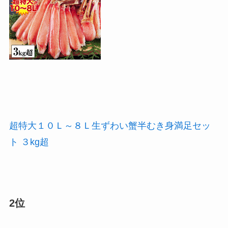
超特大１０Ｌ～８Ｌ生ずわい蟹半むき身満足セッ
ト ３kg超
2位