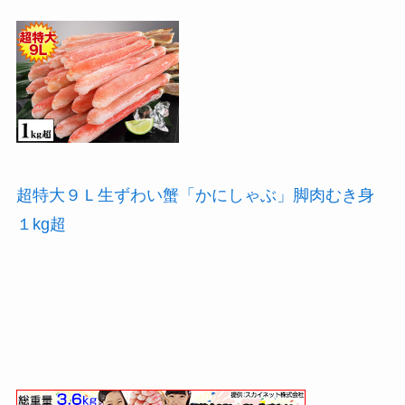
超特大９Ｌ生ずわい蟹「かにしゃぶ」脚肉むき身
１kg超