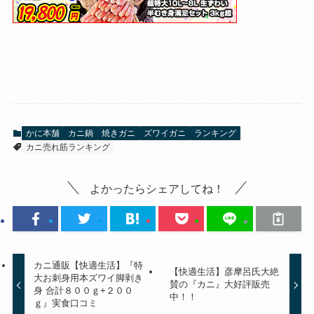
かに本舗
カニ鍋
焼きガニ
ズワイガニ
ランキング
カニ売れ筋ランキング
よかったらシェアしてね！
カニ通販【快適生活】『特
【快適生活】彦摩呂氏大絶
大お刺身用本ズワイ脚剥き
賛の『カニ』大好評販売
身 合計８００ｇ+２００
中！！
ｇ』実食口コミ