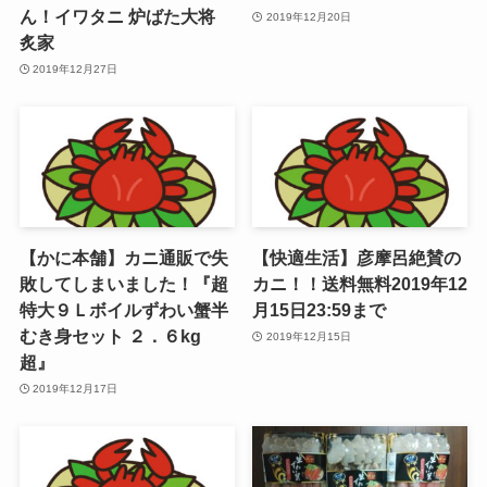
ん！イワタニ 炉ばた大将
2019年12月20日
炙家
2019年12月27日
【かに本舗】カニ通販で失
【快適生活】彦摩呂絶賛の
敗してしまいました！『超
カニ！！送料無料2019年12
特大９Ｌボイルずわい蟹半
月15日23:59まで
むき身セット ２．６kg
2019年12月15日
超』
2019年12月17日