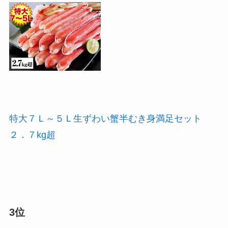
特大７Ｌ～５Ｌ生ずわい蟹半むき身満足セット
２．７kg超
3位