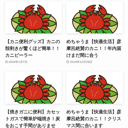
【カニ便利グッズ】カニの
めちゃうま【快適生活】彦
殻剥きが驚くほど簡単！！
摩呂絶賛のカニ！！年内届
カニピーラー
けまだ間に合う
2020年1月7日
2019年12月29日
【焼きガニに便利】カセッ
めちゃうま【快適生活】彦
トガスで簡単炉端焼き！炭
摩呂絶賛のカニ！！クリス
をおこす手間がありませ
マス間に合います