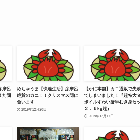
彦摩呂
めちゃうま【快適生活】彦摩呂
【かに本舗】カニ通販で失
まだ間
絶賛のカニ！！クリスマス間に
てしまいました！『超特大
合います
ボイルずわい蟹半むき身セ
２．６kg超』
2019年12月20日
2019年12月17日