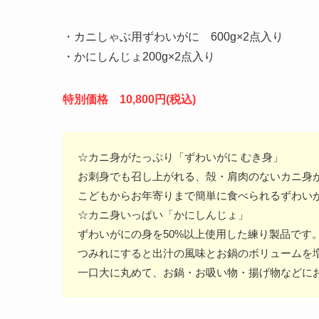
・カニしゃぶ用ずわいがに 600g×2点入り
・かにしんじょ200g×2点入り
特別価格 10,800円(税込)
☆カニ身がたっぷり「ずわいがに むき身」
お刺身でも召し上がれる、殻・肩肉のないカニ身
こどもからお年寄りまで簡単に食べられるずわい
☆カニ身いっぱい「かにしんじょ」
ずわいがにの身を50%以上使用した練り製品です
つみれにすると出汁の風味とお鍋のボリュームを
一口大に丸めて、お鍋・お吸い物・揚げ物などに