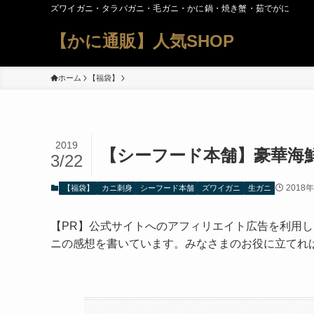
ズワイガニ・タラバガニ・毛ガニ・かに鍋・焼き蟹・茹でがに
【かに通販】人気SHOP
ホーム
【福袋】
2019
【シーフード本舗】豪華海
3/22
2018
【福袋】
カニ刺身
シーフード本舗
ズワイガニ
生ガニ
【PR】公式サイトへのアフィリエイト広告を利用
ニの感想を書いています。みなさまのお役に立てれ