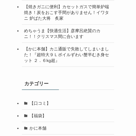
【焼きガニに便利】カセットガスで簡単炉端
焼き！炭をおこす手間がありません！イワタ
ニ 炉ばた大将 炙家
めちゃうま【快適生活】彦摩呂絶賛のカ
ニ！！クリスマス間に合います
【かに本舗】カニ通販で失敗してしまいまし
た！『超特大９Ｌボイルずわい蟹半むき身セ
ット ２．６kg超』
カテゴリー
【口コミ】
【福袋】
かに本舗